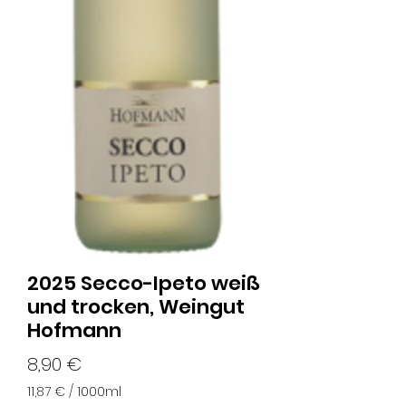
2025 Secco-Ipeto weiß
und trocken, Weingut
Hofmann
Preis
8,90 €
11,87 €
/
1000ml