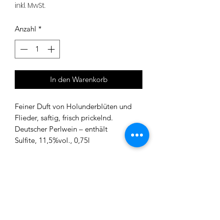
11,87 €
inkl. MwSt.
pro
1000
Anzahl
*
Milliliter
In den Warenkorb
Feiner Duft von Holunderblüten und
Flieder, saftig, frisch prickelnd.
Deutscher Perlwein – enthält
Sulfite, 11,5%vol., 0,75l
REGIO WEINE