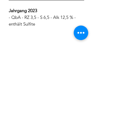
Jahrgang 2023
- QbA - RZ 3,5 - S 6,5 - Alk 12,5 % -
enthält Sulfite
REGIO WEINE
CGT Schätz
Urlashöhe 3
91207 Lauf
contact@regio-weine.de
+49 (0) 173 663 86 82
REGIO WEINE
Abo-Formular