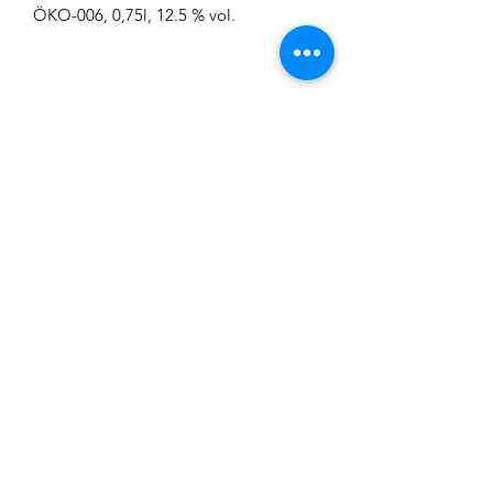
ÖKO-006, 0,75l, 12.5 % vol.
REGIO WEINE
CGT Schätz
Urlashöhe 3
91207 Lauf
contact@regio-weine.de
+49 (0) 173 663 86 82
REGIO WEINE
Abo-Formular
Einreichen