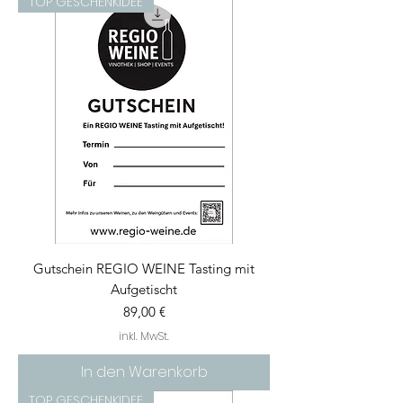
TOP GESCHENKIDEE
Gutschein REGIO WEINE Tasting mit
Aufgetischt
Preis
89,00 €
inkl. MwSt.
In den Warenkorb
TOP GESCHENKIDEE