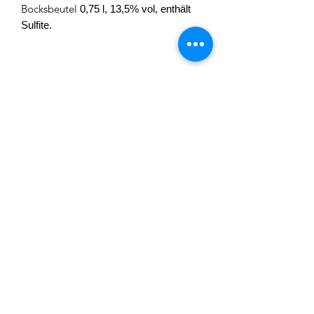
Bocksbeutel
0,75 l,
13,5% vol, enthält
Sulfite.
REGIO WEINE
CGT Schätz
Urlashöhe 3
91207 Lauf
contact@regio-weine.de
+49 (0) 173 663 86 82
REGIO WEINE
Abo-Formular