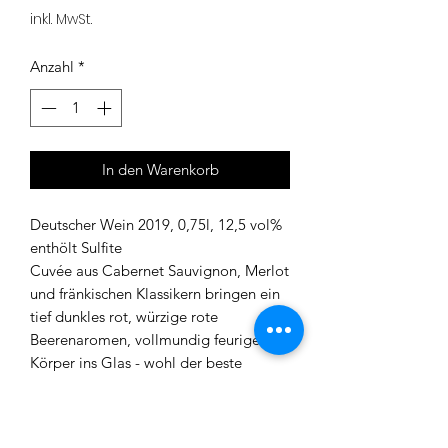
10,60 €
inkl. MwSt.
pro
1
Anzahl
*
Liter
In den Warenkorb
Deutscher Wein 2019, 0,75l, 12,5 vol%
enthölt Sulfite
Cuvée aus Cabernet Sauvignon, Merlot
und fränkischen Klassikern bringen ein
tief dunkles rot, würzige rote
Beerenaromen, vollmundig feurigen
Körper ins Glas - wohl der beste
Rotwein in dieser Kategorie seit
langem...