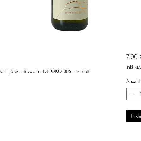
7,90
inkl. Mw
lk: 11,5 % - Biowein - DE-ÖKO-006 - enthält
Anzahl
In d