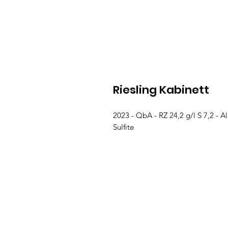
Riesling Kabinett
2023 - QbA - RZ 24,2 g/l S 7,2 - A
Sulfite