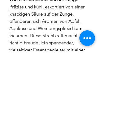
Präzise und kühl, eskortiert von einer
knackigen Säure auf der Zunge,
offenbaren sich Aromen von Apfel,
Aprikose und Weinbergspfirsich am
Gaumen. Diese Strahlkraft macht
richtig Freude! Ein spannender,
vielseitiger Essensbegleiter mit einer
enorm vitalen Spannung.
Ausdrucksstark und mitreißend, auch
nach mehreren Gläsern!
0,75 l Alk. 12% l enthält Sulfite
REGIO WEINE
CGT Schätz