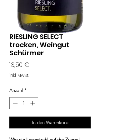
RIESLING SELECT
trocken, Weingut
Schürmer
Preis
13,50 €
inkl. MwSt.
Anzahl
*
In den Warenkorb
Wie ein Laserstrahl auf der Zunge!