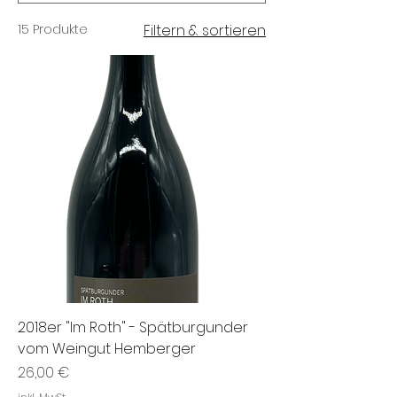
15 Produkte
Filtern & sortieren
2018er "Im Roth" - Spätburgunder
vom Weingut Hemberger
Preis
26,00 €