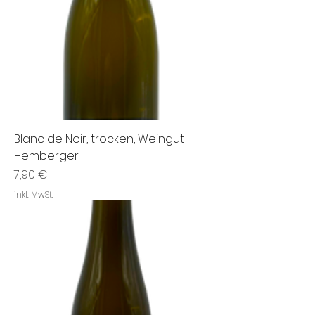
Blanc de Noir, trocken, Weingut
Hemberger
Preis
7,90 €
inkl. MwSt.