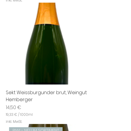
inkl. MwSt.
Sekt Weissburgunder brut, Weingut
Hemberger
Preis
14,50 €
19,33 €
/
1000ml
1
inkl. MwSt.
9
,
PIWI - NEU IM SORTIMENT